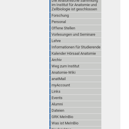
Die Anatomische Sammlung
im Institut für Anatomie und
Zellbiologie ist geschlossen
Forschung
Personal
Offene Stellen
Vorlesungen und Seminare
Lehre
Informationen für Studierende
Kalender Hörsaal Anatomie
Archiv
Weg zum Institut
Anatomie-Wiki
anatMail
myAccount
Links
Events
Alumni
Dateien
GRK MeInBio
Was ist MeInBio